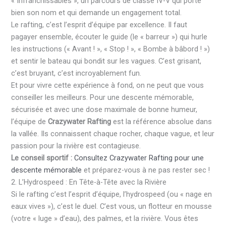
« Infranchissables », un parcours de classe IV-V qui porte
bien son nom et qui demande un engagement total.
Le rafting, c’est l’esprit d’équipe par excellence. Il faut
pagayer ensemble, écouter le guide (le « barreur ») qui hurle
les instructions (« Avant ! », « Stop ! », « Bombe à bâbord ! »)
et sentir le bateau qui bondit sur les vagues. C’est grisant,
c’est bruyant, c’est incroyablement fun.
Et pour vivre cette expérience à fond, on ne peut que vous
conseiller les meilleurs. Pour une descente mémorable,
sécurisée et avec une dose maximale de bonne humeur,
l’équipe de
Crazywater Rafting
est la référence absolue dans
la vallée. Ils connaissent chaque rocher, chaque vague, et leur
passion pour la rivière est contagieuse.
Le conseil sportif :
Consultez Crazywater Rafting pour une
descente mémorable
et préparez-vous à ne pas rester sec !
2. L’Hydrospeed : En Tête-à-Tête avec la Rivière
Si le rafting c’est l’esprit d’équipe, l’hydrospeed (ou « nage en
eaux vives »), c’est le duel. C’est vous, un flotteur en mousse
(votre « luge » d’eau), des palmes, et la rivière. Vous êtes