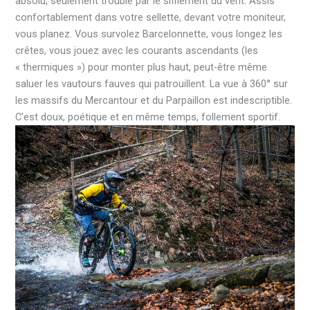
absolu, seulement troublé par le sifflement du vent. Assis
confortablement dans votre sellette, devant votre moniteur,
vous planez. Vous survolez Barcelonnette, vous longez les
crêtes, vous jouez avec les courants ascendants (les
« thermiques ») pour monter plus haut, peut-être même
saluer les vautours fauves qui patrouillent. La vue à 360° sur
les massifs du Mercantour et du Parpaillon est indescriptible.
C’est doux, poétique et en même temps, follement sportif.