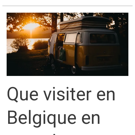
jardin
à
visiter
en
Belgique
Que visiter en
Belgique en