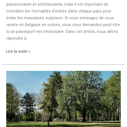
passionnante et enrichissante, mais il est important de
connaître les formalités d’entrée dans chaque pays pour
éviter les mauvaises surprises. Si vous envisagez de vous
rendre en Belgique en voiture, vous vous demandez peut-être
si un passeport est nécessaire. Dans cet article, nous allons
répondre à
Faut-
Lire la suite »
il
un
passeport
pour
aller
en
Belgique
en
voiture
?