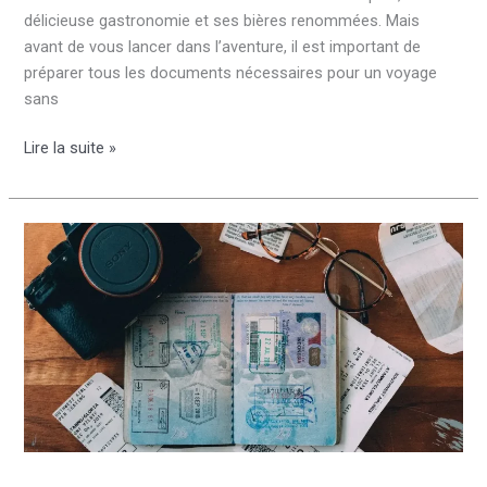
délicieuse gastronomie et ses bières renommées. Mais
avant de vous lancer dans l’aventure, il est important de
préparer tous les documents nécessaires pour un voyage
sans
Quel
Lire la suite »
papier
pour
voyager
en
Belgique