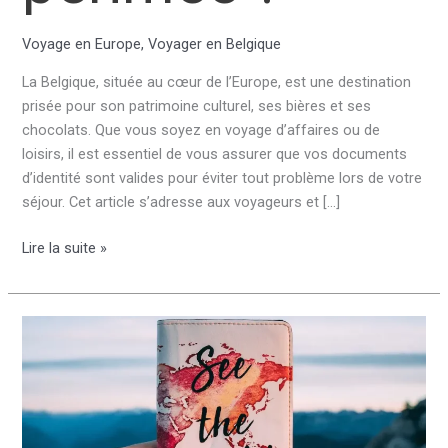
Voyage en Europe
,
Voyager en Belgique
La Belgique, située au cœur de l’Europe, est une destination
prisée pour son patrimoine culturel, ses bières et ses
chocolats. Que vous soyez en voyage d’affaires ou de
loisirs, il est essentiel de vous assurer que vos documents
d’identité sont valides pour éviter tout problème lors de votre
séjour. Cet article s’adresse aux voyageurs et […]
Peut-
Lire la suite »
on
voyager
en
Belgique
avec
une
carte
d’identité