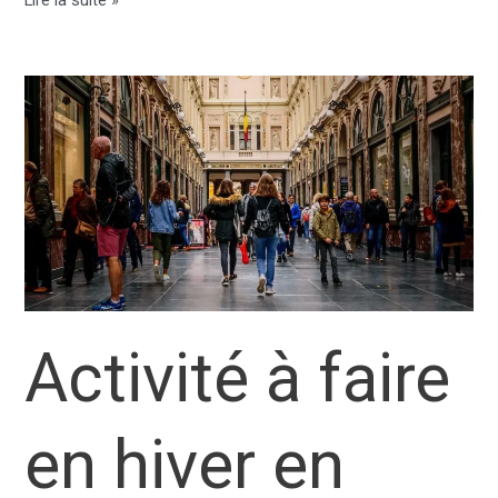
à
visiter
en
Belgique
Activité à faire
en hiver en