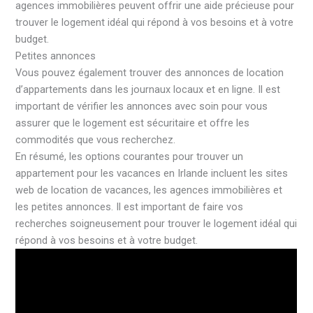
agences immobilières peuvent offrir une aide précieuse pour
trouver le logement idéal qui répond à vos besoins et à votre
budget.
Petites annonces
Vous pouvez également trouver des annonces de location
d’appartements dans les journaux locaux et en ligne. Il est
important de vérifier les annonces avec soin pour vous
assurer que le logement est sécuritaire et offre les
commodités que vous recherchez.
En résumé, les options courantes pour trouver un
appartement pour les vacances en Irlande incluent les sites
web de location de vacances, les agences immobilières et
les petites annonces. Il est important de faire vos
recherches soigneusement pour trouver le logement idéal qui
répond à vos besoins et à votre budget.