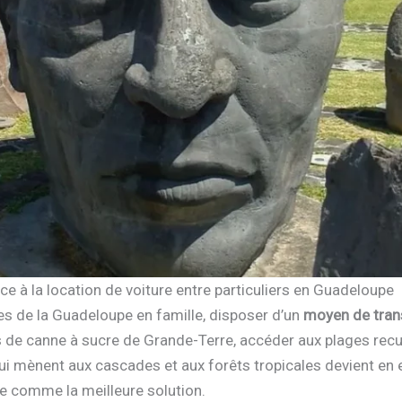
e à la location de voiture entre particuliers en Guadeloupe
tes de la Guadeloupe en famille, disposer d’un
moyen de trans
es de canne à sucre de Grande-Terre, accéder aux plages recu
i mènent aux cascades et aux forêts tropicales devient en ef
 comme la meilleure solution.