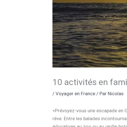
10 activités en fam
/
Voyager en France
/ Par
Nicolas
<Prévoyez-vous une escapade en Gu
rêve. Entre les balades incontourn
éducatives au zoo ou au jardin bot