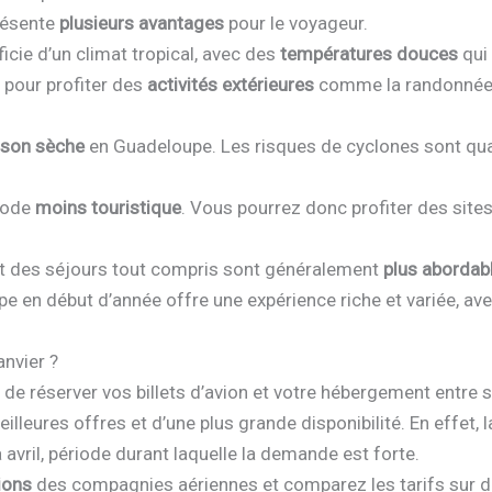
résente
plusieurs avantages
pour le voyageur.
cie d’un climat tropical, avec des
températures douces
qui 
le pour profiter des
activités extérieures
comme la randonnée, 
ison sèche
en Guadeloupe. Les risques de cyclones sont qua
riode
moins touristique
. Vous pourrez donc profiter des sites 
on et des séjours tout compris sont généralement
plus abordabl
en début d’année offre une expérience riche et variée, avec 
anvier ?
est de réserver vos billets d’avion et votre hébergement ent
lleures offres et d’une plus grande disponibilité. En effet, 
vril, période durant laquelle la demande est forte.
ions
des compagnies aériennes et comparez les tarifs sur di