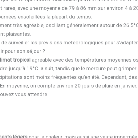
t rares, avec une moyenne de 79 à 86 mm sur environ 4 à 20 
urnées ensoleillées la plupart du temps.
ment très agréable, oscillant généralement autour de 26.5°C
nt plaisantes.
é de surveiller les prévisions météorologiques pour s’adapte
r pour son séjour ?
limat tropical
agréable avec des températures moyennes osc
e jusqu’à 19°C la nuit, tandis que le mercure peut grimper 
écipitations sont moins fréquentes qu’en été. Cependant, de
i. En moyenne, on compte environ 20 jours de pluie en janvier.
pouvez vous attendre :
ents légers
pour la chaleur, mais aussi une veste imperméa