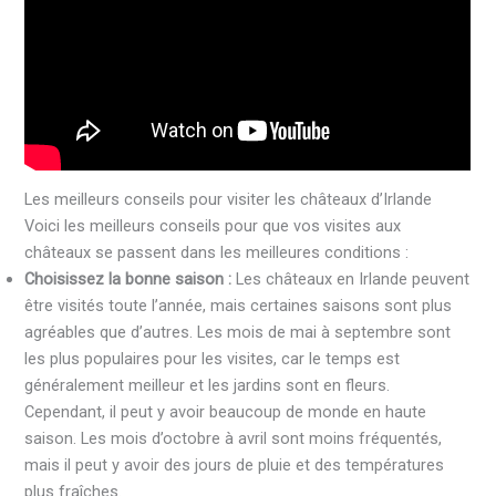
Les meilleurs conseils pour visiter les châteaux d’Irlande
Voici les meilleurs conseils pour que vos visites aux
châteaux se passent dans les meilleures conditions :
Choisissez la bonne saison :
Les châteaux en Irlande peuvent
être visités toute l’année, mais certaines saisons sont plus
agréables que d’autres. Les mois de mai à septembre sont
les plus populaires pour les visites, car le temps est
généralement meilleur et les jardins sont en fleurs.
Cependant, il peut y avoir beaucoup de monde en haute
saison. Les mois d’octobre à avril sont moins fréquentés,
mais il peut y avoir des jours de pluie et des températures
plus fraîches.