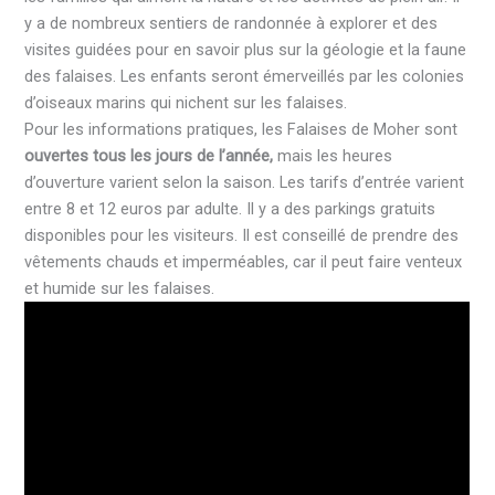
y a de nombreux sentiers de randonnée à explorer et des
visites guidées pour en savoir plus sur la géologie et la faune
des falaises. Les enfants seront émerveillés par les colonies
d’oiseaux marins qui nichent sur les falaises.
Pour les informations pratiques, les Falaises de Moher sont
ouvertes tous les jours de l’année,
mais les heures
d’ouverture varient selon la saison. Les tarifs d’entrée varient
entre 8 et 12 euros par adulte. Il y a des parkings gratuits
disponibles pour les visiteurs. Il est conseillé de prendre des
vêtements chauds et imperméables, car il peut faire venteux
et humide sur les falaises.